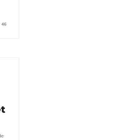
46
et
de