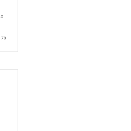
le
78
e