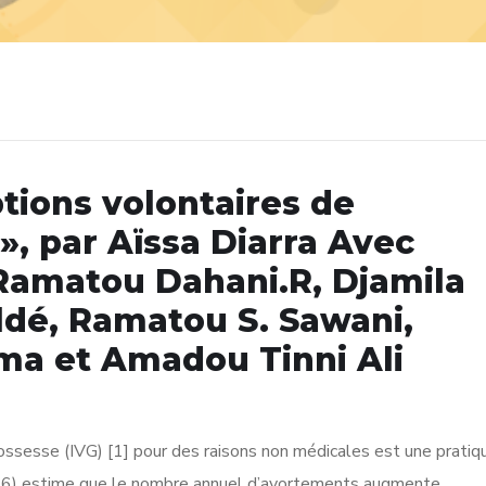
ptions volontaires de
», par Aïssa Diarra Avec
Ramatou Dahani.R, Djamila
ldé, Ramatou S. Sawani,
ima et Amadou Tinni Ali
rossesse (IVG) [1] pour des raisons non médicales est une pratiq
016) estime que le nombre annuel d’avortements augmente