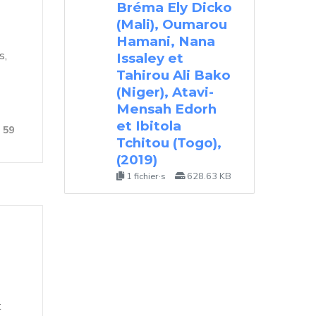
Bréma Ely Dicko
(Mali), Oumarou
Hamani, Nana
s,
Issaley et
Tahirou Ali Bako
(Niger), Atavi-
Mensah Edorh
et Ibitola
59
Tchitou (Togo),
(2019)
1 fichier·s
628.63 KB
t