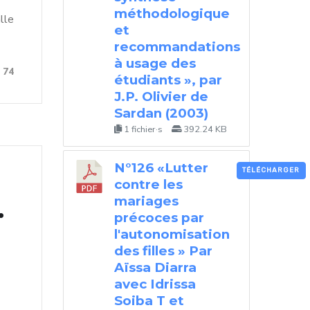
méthodologique
lle
et
recommandations
à usage des
74
étudiants », par
J.P. Olivier de
Sardan (2003)
1 fichier·s
392.24 KB
N°126 «Lutter
TÉLÉCHARGER
contre les
mariages
.
précoces par
l'autonomisation
des filles » Par
Aïssa Diarra
avec Idrissa
Soiba T et