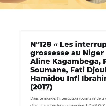
N°128 « Les interru
grossesse au Niger 
Aline Kagambega, 
Soumana, Fati Djou
Hamidou Infi Ibrah
(2017)
Dans le monde, l’interruption volontaire de g
répandue, et en hausse régulière. L’OMS (2