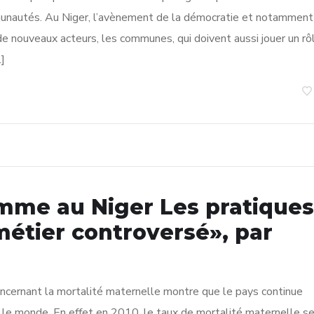
unautés. Au Niger, l’avènement de la démocratie et notamment
de nouveaux acteurs, les communes, qui doivent aussi jouer un rô
…]
emme au Niger Les pratiques
métier controversé», par
oncernant la mortalité maternelle montre que le pays continue
s le monde. En effet en 2010, le taux de mortalité maternelle s