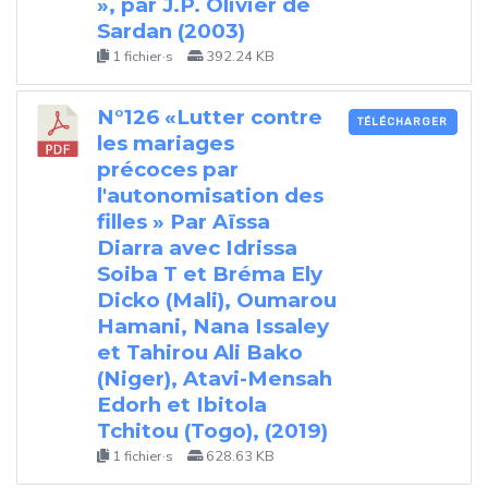
», par J.P. Olivier de
Sardan (2003)
1 fichier·s
392.24 KB
N°126 «Lutter contre
TÉLÉCHARGER
les mariages
précoces par
l'autonomisation des
filles » Par Aïssa
Diarra avec Idrissa
Soiba T et Bréma Ely
Dicko (Mali), Oumarou
Hamani, Nana Issaley
et Tahirou Ali Bako
(Niger), Atavi-Mensah
Edorh et Ibitola
Tchitou (Togo), (2019)
1 fichier·s
628.63 KB