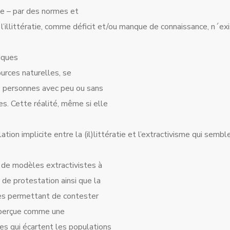
tie – par des normes et
 l’illittératie, comme déficit et/ou manque de connaissance, n´exi
iques
ources naturelles, se
e personnes avec peu ou sans
s. Cette réalité, même si elle
tion implicite entre la (il)littératie et l’extractivisme qui sem
t de modèles extractivistes à
 de protestation ainsi que la
iques permettant de contester
re perçue comme une
es qui écartent les populations