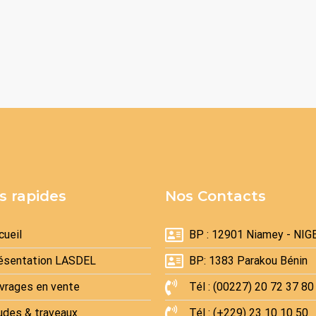
s rapides
Nos Contacts
cueil
BP : 12901 Niamey - NIG
ésentation LASDEL
BP: 1383 Parakou Bénin
vrages en vente
Tél : (00227) 20 72 37 80
udes & traveaux
Tél : (+229) 23 10 10 50