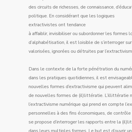
des circuits de richesses, de connaissance, d’éduca
politique. En considérant que les logiques
extractivistes ont tendance
à affaiblir, invisibiliser ou subordonner les formes 
d’alphabétisation, il est loisible de s’interroger su
valorisées, ignorées ou détruites par l’extractivism
Dans le contexte de la forte pénétration du numé
dans les pratiques quotidiennes, il est envisagea
nouvelles formes d’extractivisme qui peuvent ali
de nouvelles formes de (il)littératie. L’illittérati
l’extractivisme numérique qui prend en compte l’e
personnelles à des fins économiques, de contrôle 
se propose d’interroger les rapports entre la (il)lit
dans leurs multiples formes. Le but est d’ouvrir u