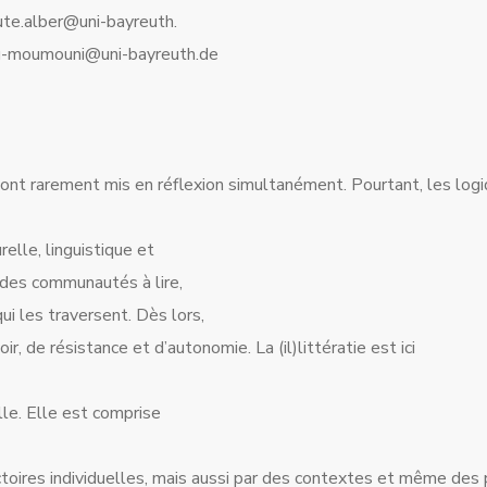
ute.alber@uni-bayreuth.
ou-moumouni@uni-bayreuth.de
me sont rarement mis en réflexion simultanément. Pourtant, les lo
elle, linguistique et
s des communautés à lire,
ui les traversent. Dès lors,
r, de résistance et d’autonomie. La (il)littératie est ici
le. Elle est comprise
toires individuelles, mais aussi par des contextes et même des 