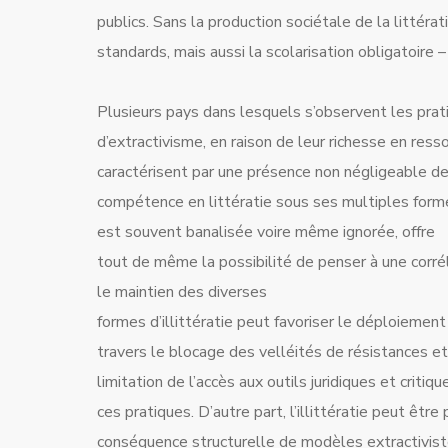
publics. Sans la production sociétale de la littéra
standards, mais aussi la scolarisation obligatoire –
Plusieurs pays dans lesquels s’observent les prat
d’extractivisme, en raison de leur richesse en ress
caractérisent par une présence non négligeable d
compétence en littératie sous ses multiples forme
est souvent banalisée voire même ignorée, offre
tout de même la possibilité de penser à une corréla
le maintien des diverses
formes d’illittératie peut favoriser le déploiemen
travers le blocage des velléités de résistances et
limitation de l’accès aux outils juridiques et crit
ces pratiques. D’autre part, l’illittératie peut êt
conséquence structurelle de modèles extractivist