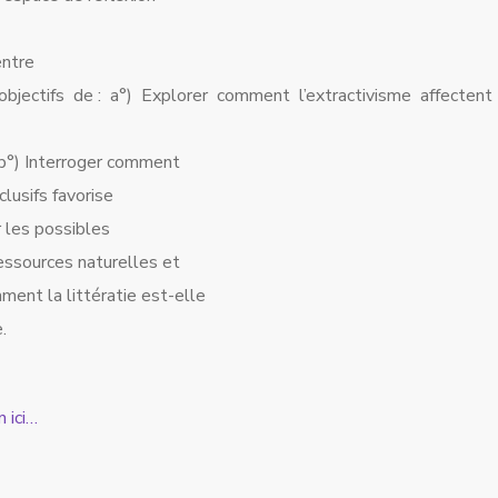
entre
r objectifs de : a°) Explorer comment l’extractivisme affecten
; b°) Interroger comment
lusifs favorise
er les possibles
ressources naturelles et
ent la littératie est-elle
.
n ici…