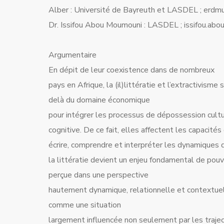
Alber : Université de Bayreuth et LASDEL ; erdm
Dr. Issifou Abou Moumouni : LASDEL ; issifou.ab
Argumentaire
En dépit de leur coexistence dans de nombreux
pays en Afrique, la (il)littératie et l’extractivis
delà du domaine économique
pour intégrer les processus de dépossession cultur
cognitive. De ce fait, elles affectent les capacité
écrire, comprendre et interpréter les dynamiques q
la littératie devient un enjeu fondamental de pouvoi
perçue dans une perspective
hautement dynamique, relationnelle et contextuel
comme une situation
largement influencée non seulement par les trajec