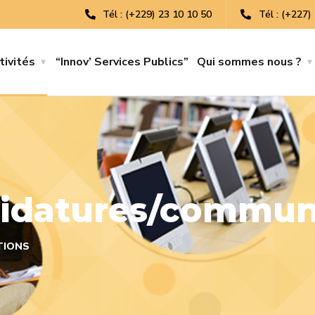
Tél : (+229) 23 10 10 50
Tél : (+227)
tivités
“Innov’ Services Publics”
Qui sommes nous ?
didatures/commun
TIONS