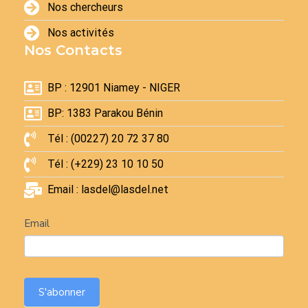
Nos chercheurs
Nos activités
Nos Contacts
BP : 12901 Niamey - NIGER
BP: 1383 Parakou Bénin
Tél : (00227) 20 72 37 80
Tél : (+229) 23 10 10 50
Email : lasdel@lasdel.net
Newsletter
Email
S'abonner