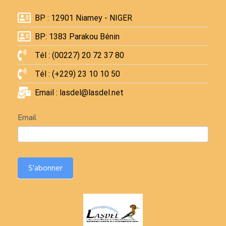
BP : 12901 Niamey - NIGER
BP: 1383 Parakou Bénin
Tél : (00227) 20 72 37 80
Tél : (+229) 23 10 10 50
Email : lasdel@lasdel.net
Newsletter
Email
S'abonner