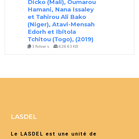
Dicko (Mali), Oumarou
Hamani, Nana Issaley
et Tahirou Ali Bako
(Niger), Atavi-Mensah
Edorh et Ibitola
Tchitou (Togo), (2019)
1 fichier·s
628.63 KB
LASDEL
Le LASDEL est une unité de