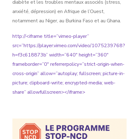
diabète et les troubles mentaux associés (stress,
anxiété, dépression) en Afrique de l’Ouest,
notamment au Niger, au Burkina Faso et au Ghana.
http://<iframe title=”vimeo-player”
src=”https://player.vimeo.com/video/1075239768?
h=f3c618873b” width=”640″ height=”360″
frameborder=”0″ referrerpolicy=”strict-origin-when-
cross-origin” allow=”autoplay; fullscreen; picture-in-
picture; clipboard-write; encrypted-media; web-
share” allowfullscreen></iframe>