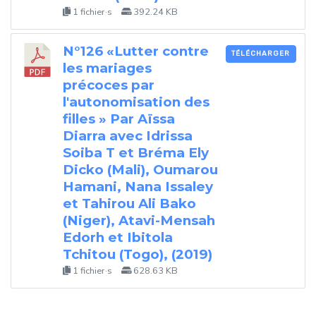
1 fichier·s
392.24 KB
N°126 «Lutter contre
TÉLÉCHARGER
les mariages
précoces par
l'autonomisation des
filles » Par Aïssa
Diarra avec Idrissa
Soiba T et Bréma Ely
Dicko (Mali), Oumarou
Hamani, Nana Issaley
et Tahirou Ali Bako
(Niger), Atavi-Mensah
Edorh et Ibitola
Tchitou (Togo), (2019)
1 fichier·s
628.63 KB