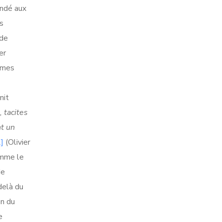
andé aux
s
 de
er
rmes
nit
, tacites
nt un
2]
(Olivier
omme le
de
delà du
on du
e