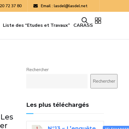
 20 72 37 80
Email : lasdel@lasdel.net
Liste des “Etudes et Travaux”
CARASS
Rechercher
Rechercher
Les plus téléchargés
 Les
er
N°13 « L’enquête