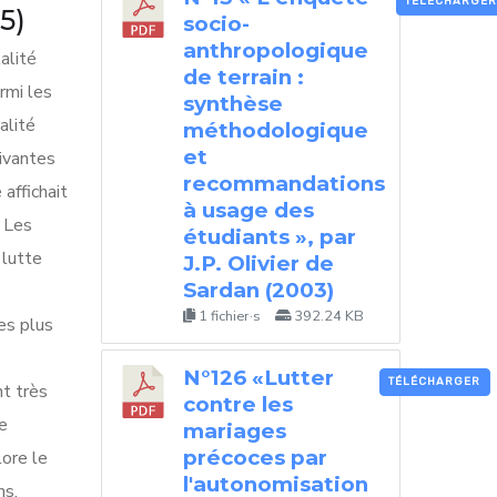
TÉLÉCHARGER
5)
socio-
anthropologique
alité
de terrain :
rmi les
synthèse
alité
méthodologique
et
ivantes
recommandations
affichait
à usage des
. Les
étudiants », par
 lutte
J.P. Olivier de
Sardan (2003)
1 fichier·s
392.24 KB
es plus
N°126 «Lutter
TÉLÉCHARGER
nt très
contre les
e
mariages
précoces par
lore le
l'autonomisation
ns,