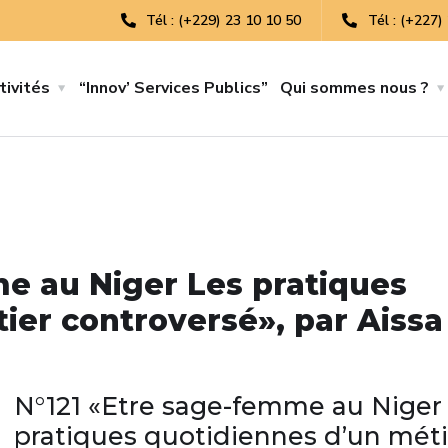
Tél : (+229) 23 10 10 50
Tél : (+227)
tivités
“Innov’ Services Publics”
Qui sommes nous ?
e au Niger Les pratiques
ier controversé», par Aissa
N°121 «Etre sage-femme au Niger
pratiques quotidiennes d’un méti