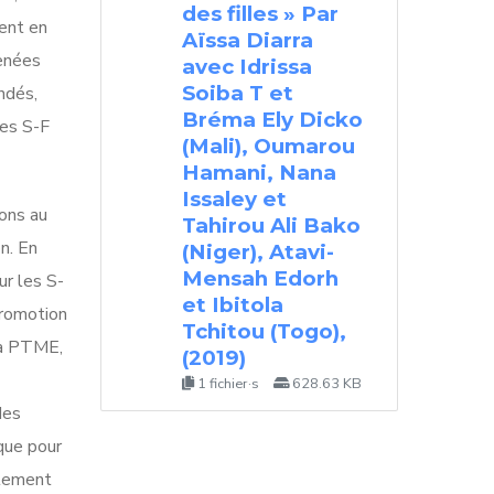
des filles » Par
nent en
Aïssa Diarra
menées
avec Idrissa
Soiba T et
ndés,
Bréma Ely Dicko
des S-F
(Mali), Oumarou
Hamani, Nana
Issaley et
ons au
Tahirou Ali Bako
n. En
(Niger), Atavi-
Mensah Edorh
ur les S-
et Ibitola
promotion
Tchitou (Togo),
la PTME,
(2019)
1 fichier·s
628.63 KB
des
que pour
plement