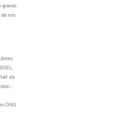
e grands
g de nos
blèmes
ASDEL,
ait six
caux ;
 des ONG