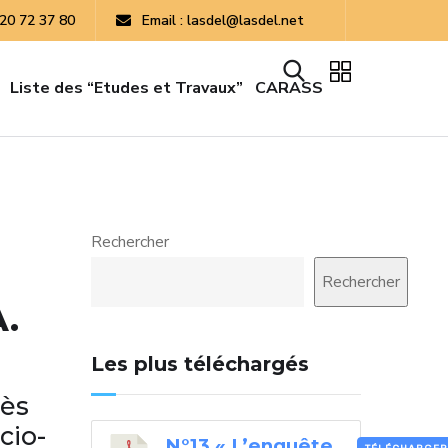
 20 72 37 80
Email : lasdel@lasdel.net
Liste des “Etudes et Travaux”
CARASS
Rechercher
Rechercher
A.
Les plus téléchargés
rès
cio-
N°13 « L’enquête