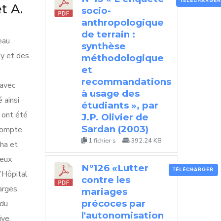
TÉLÉCHARGER
t A.
socio-
anthropologique
de terrain :
eau
synthèse
ey et des
méthodologique
et
recommandations
 avec
à usage des
 ainsi
étudiants », par
 ont été
J.P. Olivier de
Sardan (2003)
compte.
1 fichier·s
392.24 KB
ha et
deux
N°126 «Lutter
TÉLÉCHARGER
’Hôpital
contre les
harges
mariages
précoces par
 du
l'autonomisation
ve,