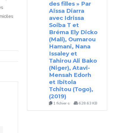
des filles » Par
es
Aïssa Diarra
miciles
avec Idrissa
Soiba T et
Bréma Ely Dicko
(Mali), Oumarou
Hamani, Nana
Issaley et
Tahirou Ali Bako
(Niger), Atavi-
Mensah Edorh
et Ibitola
Tchitou (Togo),
(2019)
1 fichier·s
628.63 KB