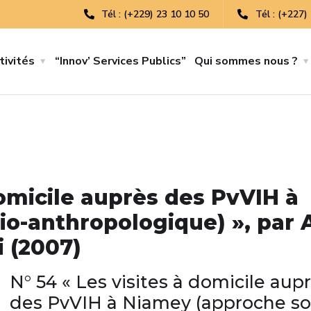
Tél : (+229) 23 10 10 50
Tél : (+227)
tivités
“Innov’ Services Publics”
Qui sommes nous ?
domicile auprès des PvVIH à
o-anthropologique) », par 
 (2007)
N° 54 « Les visites à domicile aup
des PvVIH à Niamey (approche so