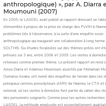
anthropologique) », par A. Diarra e
Moumouni (2007)
En 2005, le LASDEL avait publié un rapport dressant un tabl
d’ensemble à propos de la prise en charge des PvVIH à Niam
problèmes liés à l’observance, à la suite d’une enquête socio-
anthropologique qui inaugurait une collaboration à long terme
SOLTHIS. Six études focalisées sur des thèmes précis ont été
prévues sur 3 ans, entre 2006 et 2009. Les visites à domicile
retenues comme premier thème. Le présent rapport en rend 
Aissa Diarra et Adamou Moumouni, assistés par Mohaman Mo
Oumarou Issaka, ont mené des enquêtes de terrain dans les 
principaux centres prescripteurs d’ARV de Niamey, le CTA et l
national, où les visites à domiciles font partie du cahier des c
des personnels soignants. Comme pour les autres recherches
LASDEL, la méthode employée est essentiellement qualitati