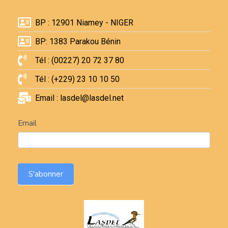
BP : 12901 Niamey - NIGER
BP: 1383 Parakou Bénin
Tél : (00227) 20 72 37 80
Tél : (+229) 23 10 10 50
Email : lasdel@lasdel.net
Newsletter
Email
S'abonner