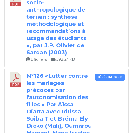
socio-
anthropologique de
terrain : synthèse
méthodologique et
recommandations à
usage des étudiants
», par J.P. Olivier de
Sardan (2003)
1 fichier·s
392.24 KB
N°126 «Lutter contre
TÉLÉCHARGER
les mariages
précoces par
l'autonomisation des
filles » Par Aïssa
Diarra avec Idrissa
Soiba T et Bréma Ely
Dicko (Mali), Oumarou
Hamani, Nana Issaley