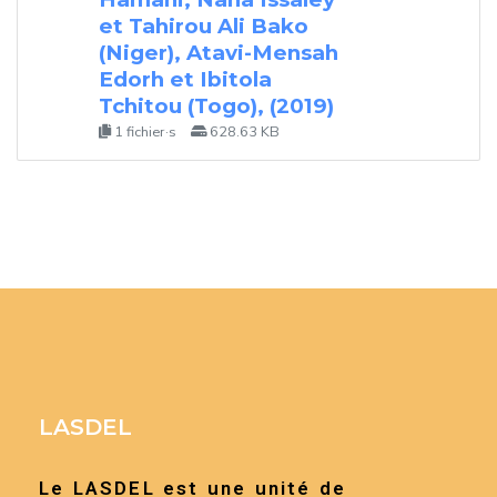
et Tahirou Ali Bako
(Niger), Atavi-Mensah
Edorh et Ibitola
Tchitou (Togo), (2019)
1 fichier·s
628.63 KB
LASDEL
Le LASDEL est une unité de