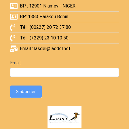
BP : 12901 Niamey - NIGER
BP: 1383 Parakou Bénin
Tél : (00227) 20 72 37 80
Tél : (+229) 23 10 10 50
Email : lasdel@lasdel.net
Newsletter
Email
S'abonner