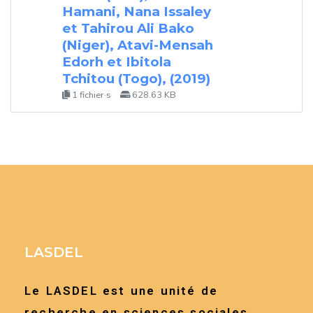
Hamani, Nana Issaley
et Tahirou Ali Bako
(Niger), Atavi-Mensah
Edorh et Ibitola
Tchitou (Togo), (2019)
1 fichier·s
628.63 KB
LASDEL
Le LASDEL est une unité de
recherche en sciences sociales