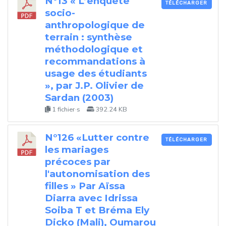
N°13 « L’enquête
TÉLÉCHARGER
socio-
anthropologique de
terrain : synthèse
méthodologique et
recommandations à
usage des étudiants
», par J.P. Olivier de
Sardan (2003)
1 fichier·s
392.24 KB
N°126 «Lutter contre
TÉLÉCHARGER
les mariages
précoces par
l'autonomisation des
filles » Par Aïssa
Diarra avec Idrissa
Soiba T et Bréma Ely
Dicko (Mali), Oumarou