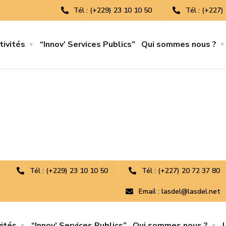
Tél : (+229) 23 10 10 50
Tél : (+227)
tivités
“Innov’ Services Publics”
Qui sommes nous ?
Tél : (+229) 23 10 10 50
Tél : (+227) 20 72 37 80
Email : lasdel@lasdel.net
vités
“Innov’ Services Publics”
Qui sommes nous ?