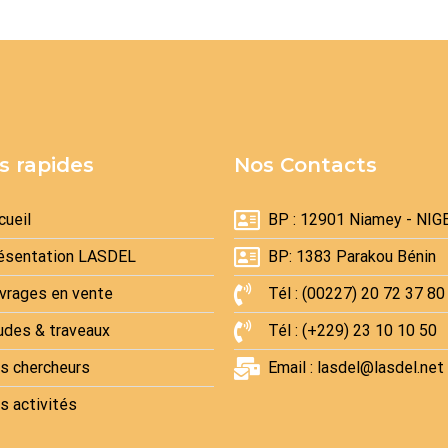
s rapides
Nos Contacts
cueil
BP : 12901 Niamey - NIG
ésentation LASDEL
BP: 1383 Parakou Bénin
vrages en vente
Tél : (00227) 20 72 37 80
udes & traveaux
Tél : (+229) 23 10 10 50
s chercheurs
Email : lasdel@lasdel.net
s activités