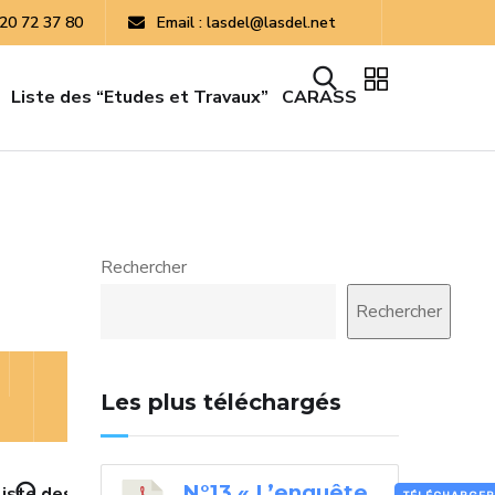
 20 72 37 80
Email : lasdel@lasdel.net
Liste des “Etudes et Travaux”
CARASS
Rechercher
Rechercher
Les plus téléchargés
N°13 « L’enquête
Liste des “Etudes et Travaux”
CARASS