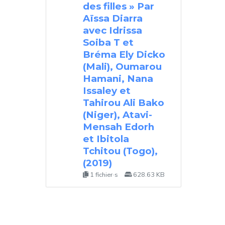
des filles » Par
Aïssa Diarra
avec Idrissa
Soiba T et
Bréma Ely Dicko
(Mali), Oumarou
Hamani, Nana
Issaley et
Tahirou Ali Bako
(Niger), Atavi-
Mensah Edorh
et Ibitola
Tchitou (Togo),
(2019)
1 fichier·s
628.63 KB