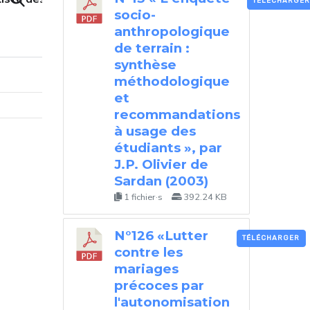
TÉLÉCHARGER
socio-
anthropologique
de terrain :
synthèse
méthodologique
et
recommandations
à usage des
étudiants », par
J.P. Olivier de
Sardan (2003)
1 fichier·s
392.24 KB
N°126 «Lutter
TÉLÉCHARGER
contre les
mariages
précoces par
l'autonomisation