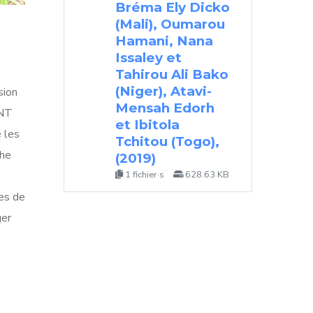
Bréma Ely Dicko
(Mali), Oumarou
Hamani, Nana
Issaley et
Tahirou Ali Bako
(Niger), Atavi-
siоn
Mensah Edorh
MNT
et Ibitola
e les
Tchitou (Togo),
сhе
(2019)
1 fichier·s
628.63 KB
ues de
ger