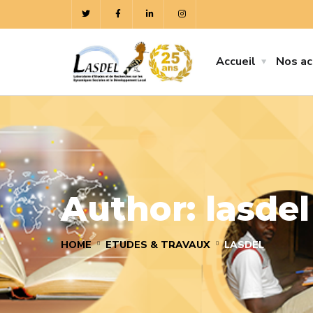
Accueil
Nos ac
Author:
lasdel
HOME
ETUDES & TRAVAUX
LASDEL