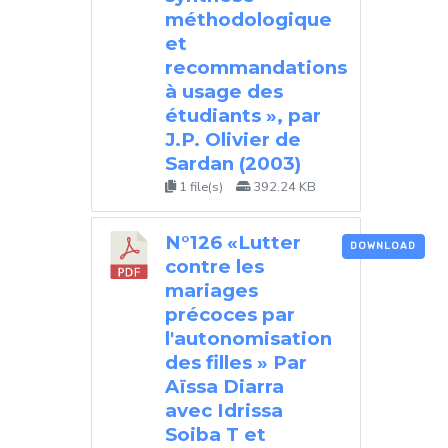
méthodologique
et
recommandations
à usage des
étudiants », par
J.P. Olivier de
Sardan (2003)
1 file(s)
392.24 KB
N°126 «Lutter
DOWNLOAD
contre les
mariages
précoces par
l'autonomisation
des filles » Par
Aïssa Diarra
avec Idrissa
Soiba T et