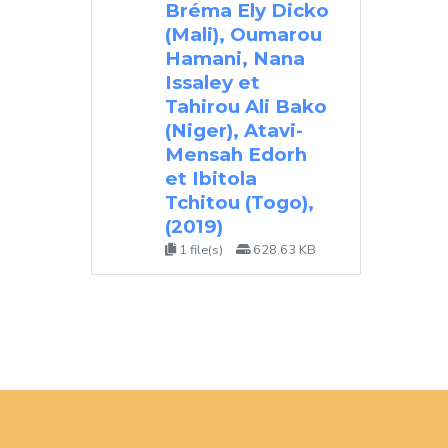
Bréma Ely Dicko
(Mali), Oumarou
Hamani, Nana
Issaley et
Tahirou Ali Bako
(Niger), Atavi-
Mensah Edorh
et Ibitola
Tchitou (Togo),
(2019)
1 file(s)
628.63 KB