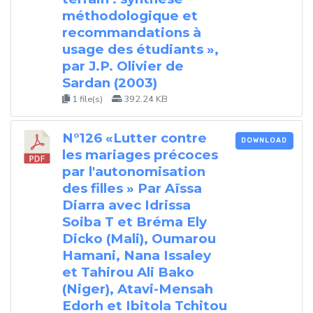
méthodologique et
recommandations à
usage des étudiants »,
par J.P. Olivier de
Sardan (2003)
1 file(s)
392.24 KB
N°126 «Lutter contre
DOWNLOAD
les mariages précoces
par l'autonomisation
des filles » Par Aïssa
Diarra avec Idrissa
Soiba T et Bréma Ely
Dicko (Mali), Oumarou
Hamani, Nana Issaley
et Tahirou Ali Bako
(Niger), Atavi-Mensah
Edorh et Ibitola Tchitou