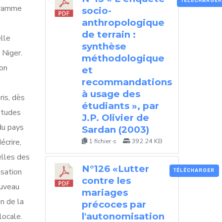
TÉLÉCHARGER
ogramme
socio-
anthropologique
de terrain :
elle
synthèse
 Niger.
méthodologique
ion
et
recommandations
à usage des
is, dès
étudiants », par
études
J.P. Olivier de
du pays
Sardan (2003)
1 fichier·s
392.24 KB
écrire,
elles des
N°126 «Lutter
isation
TÉLÉCHARGER
contre les
ouveau
mariages
on de la
précoces par
l'autonomisation
locale.