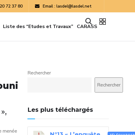
 20 72 37 80
Email : lasdel@lasdel.net
Liste des “Etudes et Travaux”
CARASS
Rechercher
ouni
Rechercher
Les plus téléchargés
»,
ce menée
N°13 « L’enquête