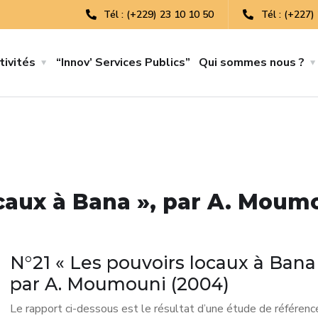
Tél : (+229) 23 10 10 50
Tél : (+227)
tivités
“Innov’ Services Publics”
Qui sommes nous ?
ocaux à Bana », par A. Moum
N°21 « Les pouvoirs locaux à Bana 
par A. Moumouni (2004)
Le rapport ci-dessous est le résultat d’une étude de référen