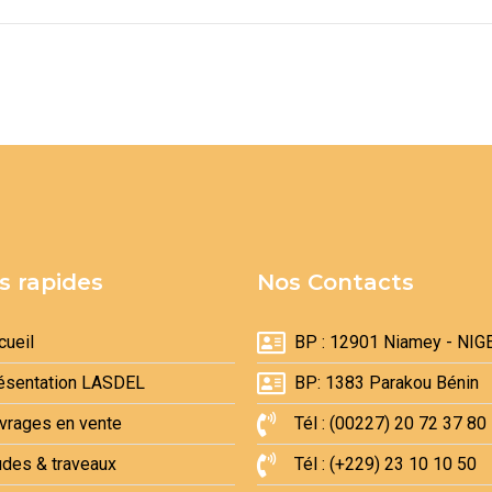
s rapides
Nos Contacts
cueil
BP : 12901 Niamey - NIG
ésentation LASDEL
BP: 1383 Parakou Bénin
vrages en vente
Tél : (00227) 20 72 37 80
udes & traveaux
Tél : (+229) 23 10 10 50