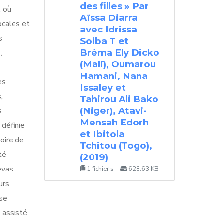
des filles » Par
, où
Aïssa Diarra
ocales et
avec Idrissa
s
Soiba T et
Bréma Ely Dicko
,
(Mali), Oumarou
Hamani, Nana
es
Issaley et
,
Tahirou Ali Bako
(Niger), Atavi-
s
Mensah Edorh
définie
et Ibitola
oire de
Tchitou (Togo),
té
(2019)
evas
1 fichier·s
628.63 KB
urs
ase
e assisté