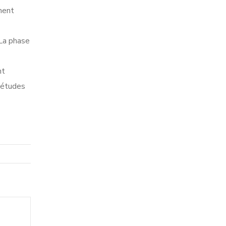
ment
 La phase
nt
, études