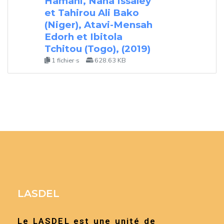
Hamani, Nana Issaley
et Tahirou Ali Bako
(Niger), Atavi-Mensah
Edorh et Ibitola
Tchitou (Togo), (2019)
1 fichier·s
628.63 KB
LASDEL
Le LASDEL est une unité de