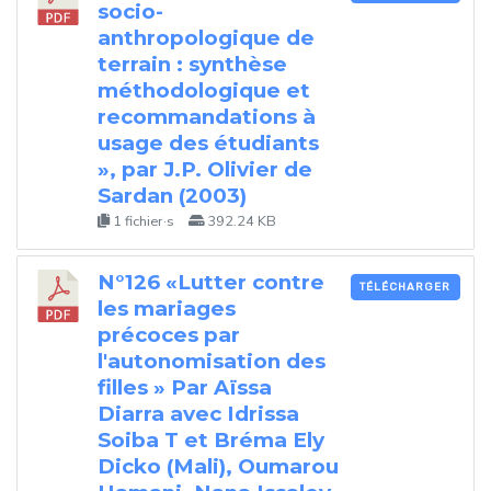
socio-
anthropologique de
terrain : synthèse
méthodologique et
recommandations à
usage des étudiants
», par J.P. Olivier de
Sardan (2003)
1 fichier·s
392.24 KB
N°126 «Lutter contre
TÉLÉCHARGER
les mariages
précoces par
l'autonomisation des
filles » Par Aïssa
Diarra avec Idrissa
Soiba T et Bréma Ely
Dicko (Mali), Oumarou