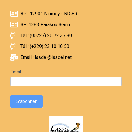
BP : 12901 Niamey - NIGER
BP: 1383 Parakou Bénin
Tél : (00227) 20 72 37 80
Tél : (+229) 23 10 10 50
Email : lasdel@lasdel.net
Newsletter
Email
S'abonner