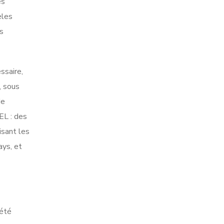
es
èles
s
ssaire,
, sous
de
EL : des
isant les
ays, et
 été