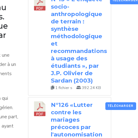
TÉLÉCHARGER
au
socio-
anthropologique
s.
de terrain :
ue
synthèse
ar
méthodologique
et
recommandations
t une
à usage des
er à un
étudiants », par
J.P. Olivier de
ements
Sardan (2003)
1 fichier·s
392.24 KB
n qui
N°126 «Lutter
gérien.
TÉLÉCHARGER
contre les
une part,
mariages
s ayant
précoces par
l'autonomisation