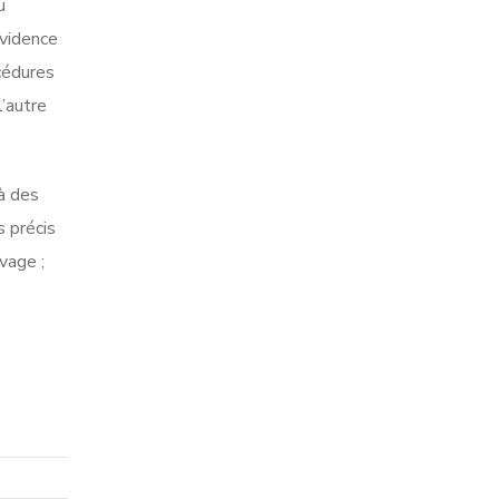
u
évidence
cédures
’autre
à des
 précis
vage ;