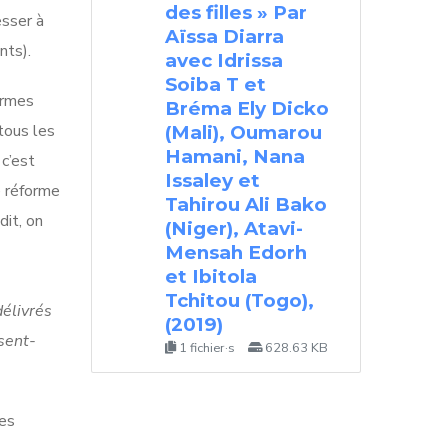
des filles » Par
esser à
Aïssa Diarra
nts).
avec Idrissa
Soiba T et
formes
Bréma Ely Dicko
 tous les
(Mali), Oumarou
Hamani, Nana
 c’est
Issaley et
e réforme
Tahirou Ali Bako
dit, on
(Niger), Atavi-
Mensah Edorh
et Ibitola
Tchitou (Togo),
délivrés
(2019)
sent-
1 fichier·s
628.63 KB
des