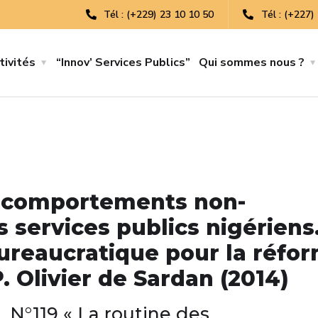
Tél : (+229) 23 10 10 50
Tél : (+227)
tivités
“Innov’ Services Publics”
Qui sommes nous ?
es comportements non-
 services publics nigériens
bureaucratique pour la réfo
.P. Olivier de Sardan (2014)
N°119 « La routine des