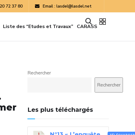
 20 72 37 80
Email : lasdel@lasdel.net
Liste des “Etudes et Travaux”
CARASS
Rechercher
Rechercher
.
rmer
Les plus téléchargés
N°13 « L’enquête