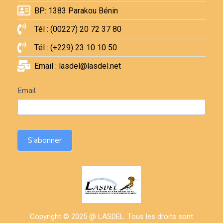
BP: 1383 Parakou Bénin
Tél : (00227) 20 72 37 80
Tél : (+229) 23 10 10 50
Email : lasdel@lasdel.net
Newsletter
Email
S'abonner
Copyright © 2025 @ LASDEL. Tous les droits sont