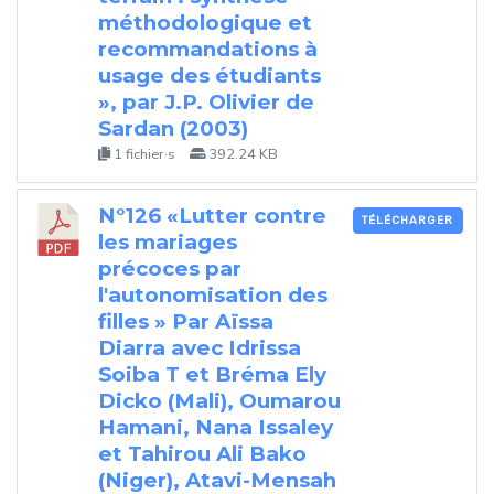
méthodologique et
recommandations à
usage des étudiants
», par J.P. Olivier de
Sardan (2003)
1 fichier·s
392.24 KB
N°126 «Lutter contre
TÉLÉCHARGER
les mariages
précoces par
l'autonomisation des
filles » Par Aïssa
Diarra avec Idrissa
Soiba T et Bréma Ely
Dicko (Mali), Oumarou
Hamani, Nana Issaley
et Tahirou Ali Bako
(Niger), Atavi-Mensah