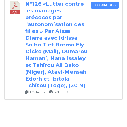
N°126 «Lutter contre
TÉLÉCHARGER
les mariages
précoces par
l'autonomisation des
filles » Par Aïssa
Diarra avec Idrissa
Soiba T et Bréma Ely
Dicko (Mali), Oumarou
Hamani, Nana Issaley
et Tahirou Ali Bako
(Niger), Atavi-Mensah
Edorh et Ibitola
Tchitou (Togo), (2019)
1 fichier·s
628.63 KB