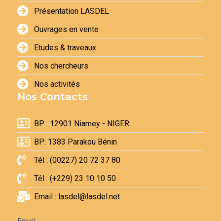
Présentation LASDEL
Ouvrages en vente
Etudes & traveaux
Nos chercheurs
Nos activités
Nos Contacts
BP : 12901 Niamey - NIGER
BP: 1383 Parakou Bénin
Tél : (00227) 20 72 37 80
Tél : (+229) 23 10 10 50
Email : lasdel@lasdel.net
Newsletter
Email