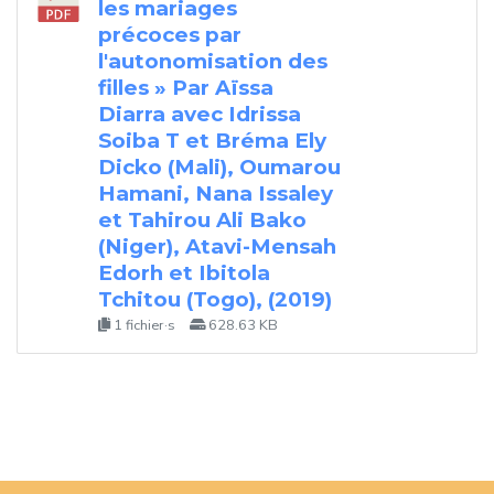
les mariages
précoces par
l'autonomisation des
filles » Par Aïssa
Diarra avec Idrissa
Soiba T et Bréma Ely
Dicko (Mali), Oumarou
Hamani, Nana Issaley
et Tahirou Ali Bako
(Niger), Atavi-Mensah
Edorh et Ibitola
Tchitou (Togo), (2019)
1 fichier·s
628.63 KB