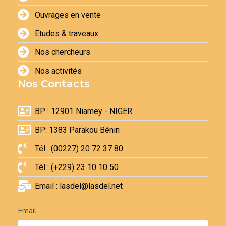
Ouvrages en vente
Etudes & traveaux
Nos chercheurs
Nos activités
Nos Contacts
BP : 12901 Niamey - NIGER
BP: 1383 Parakou Bénin
Tél : (00227) 20 72 37 80
Tél : (+229) 23 10 10 50
Email : lasdel@lasdel.net
Newsletter
Email