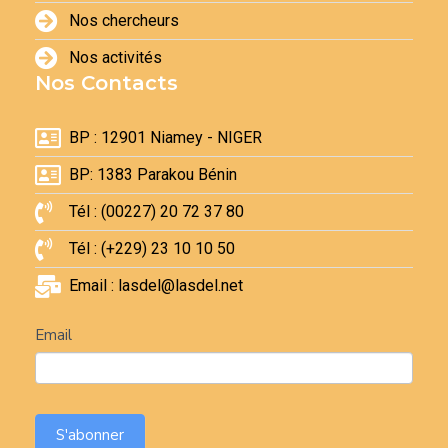
Nos chercheurs
Nos activités
Nos Contacts
BP : 12901 Niamey - NIGER
BP: 1383 Parakou Bénin
Tél : (00227) 20 72 37 80
Tél : (+229) 23 10 10 50
Email : lasdel@lasdel.net
Newsletter
Email
S'abonner