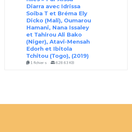
Diarra avec Idrissa
Soiba T et Bréma Ely
Dicko (Mali), Oumarou
Hamani, Nana Issaley
et Tahirou Ali Bako
(Niger), Atavi-Mensah
Edorh et Ibitola
Tchitou (Togo), (2019)
1 fichier·s
628.63 KB