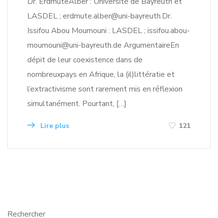
Dr. ErdmuteAlber : Université de Bayreuth et
LASDEL ; erdmute.alber@uni-bayreuth.Dr.
Issifou Abou Moumouni : LASDEL ; issifou.abou-
moumouni@uni-bayreuth.de ArgumentaireEn
dépit de leur coexistence dans de
nombreuxpays en Afrique, la (il)littératie et
l’extractivisme sont rarement mis en réflexion
simultanément. Pourtant, […]
Lire plus
121
Rechercher