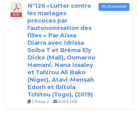
N°126 «Lutter contre
TÉLÉCHARGER
les mariages
précoces par
l'autonomisation des
filles » Par Aïssa
Diarra avec Idrissa
Soiba T et Bréma Ely
Dicko (Mali), Oumarou
Hamani, Nana Issaley
et Tahirou Ali Bako
(Niger), Atavi-Mensah
Edorh et Ibitola
Tchitou (Togo), (2019)
1 fichier·s
628.63 KB