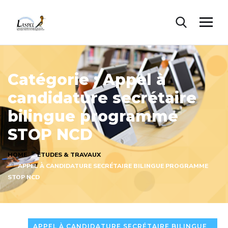
Catégorie :
Appel à
candidature secrétaire
bilingue programme
STOP NCD
HOME
ETUDES & TRAVAUX
APPEL À CANDIDATURE SECRÉTAIRE BILINGUE PROGRAMME
STOP NCD
APPEL À CANDIDATURE SECRÉTAIRE BILINGUE