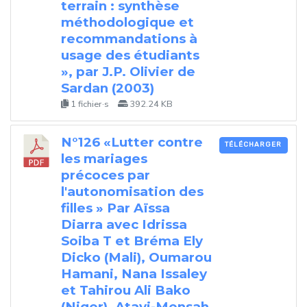
terrain : synthèse
méthodologique et
recommandations à
usage des étudiants
», par J.P. Olivier de
Sardan (2003)
1 fichier·s
392.24 KB
N°126 «Lutter contre
TÉLÉCHARGER
les mariages
précoces par
l'autonomisation des
filles » Par Aïssa
Diarra avec Idrissa
Soiba T et Bréma Ely
Dicko (Mali), Oumarou
Hamani, Nana Issaley
et Tahirou Ali Bako
(Niger), Atavi-Mensah