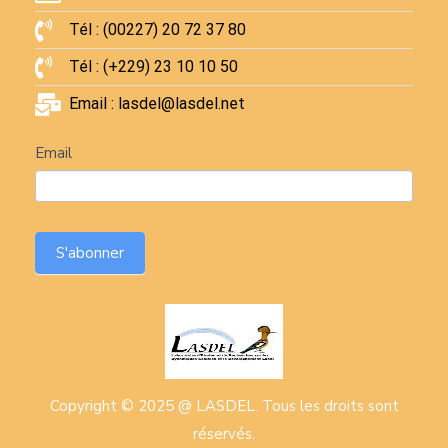
Tél : (00227) 20 72 37 80
Tél : (+229) 23 10 10 50
Email : lasdel@lasdel.net
Newsletter
Email
S'abonner
Copyright © 2025 @ LASDEL. Tous les droits sont
réservés.