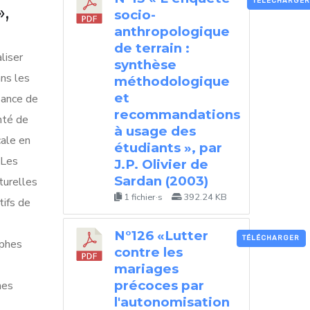
TÉLÉCHARGER
»,
socio-
anthropologique
de terrain :
liser
synthèse
ans les
méthodologique
et
isance de
recommandations
nté de
à usage des
cale en
étudiants », par
 Les
J.P. Olivier de
Sardan (2003)
turelles
1 fichier·s
392.24 KB
tifs de
N°126 «Lutter
TÉLÉCHARGER
ophes
contre les
mariages
précoces par
hes
l'autonomisation