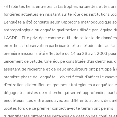
- établir les liens entre les catastrophes naturelles et les pr
foncières actuelles en insistant sur le rôle des institutions loc
L’enquête a été conduite selon l’approche méthodologique so
anthropologique ou enquête qualitative utilisée par l’équipe d
LASDEL. Elle privilégie comme outils de collecte de données
entretiens, l’observation participante et les études de cas. U
première mission a été effectuée du 14 au 26 avril 2003 pour
lancement de l’étude. Une équipe constituée d’un chercheur, d
assistant de recherche et de deux enquêteurs ont participé à 
première phase de l’enquête. L’objectif était d’affiner le canev
d’entretien, d’identifier les groupes stratégiques à enquêter, 
dégager les pistes de recherche qui seront approfondies par l
enquêteurs. Les entretiens avec les différents acteurs des ar
locales lors de ce premier contact avec le terrain ont permis
d’identifier les différentes instances de gestion des conflits e