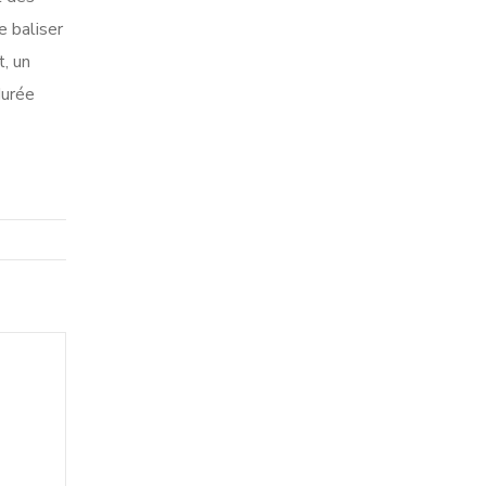
e baliser
, un
durée