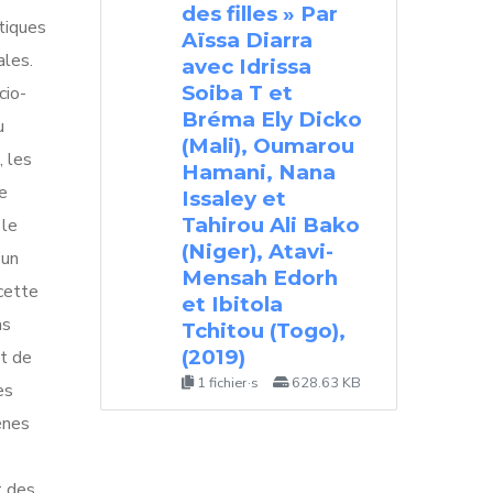
des filles » Par
atiques
Aïssa Diarra
ales.
avec Idrissa
Soiba T et
cio-
Bréma Ely Dicko
u
(Mali), Oumarou
, les
Hamani, Nana
ne
Issaley et
Tahirou Ali Bako
 le
(Niger), Atavi-
’un
Mensah Edorh
cette
et Ibitola
as
Tchitou (Togo),
(2019)
et de
1 fichier·s
628.63 KB
es
ènes
t des