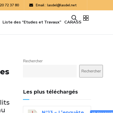
 20 72 37 80
Email : lasdel@lasdel.net
Liste des “Etudes et Travaux”
CARASS
Rechercher
des
Rechercher
Les plus téléchargés
lits
au
N°13 « L’enquête