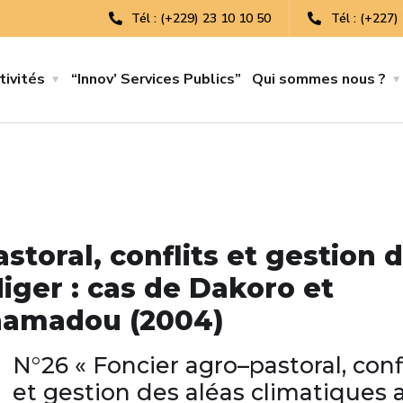
Tél : (+229) 23 10 10 50
Tél : (+227)
tivités
“Innov’ Services Publics”
Qui sommes nous ?
storal, conflits et gestion 
iger : cas de Dakoro et
ohamadou (2004)
N°26 « Foncier agro–pastoral, conf
et gestion des aléas climatiques 