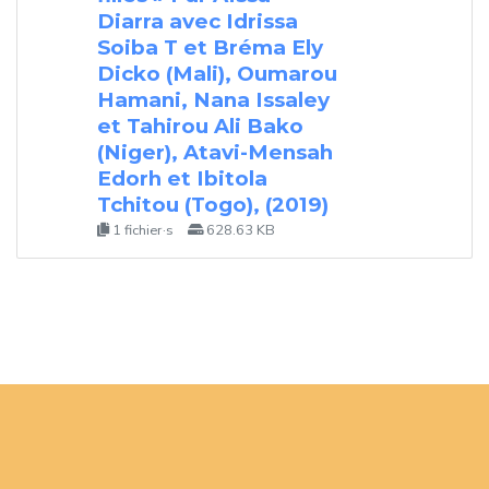
Diarra avec Idrissa
Soiba T et Bréma Ely
Dicko (Mali), Oumarou
Hamani, Nana Issaley
et Tahirou Ali Bako
(Niger), Atavi-Mensah
Edorh et Ibitola
Tchitou (Togo), (2019)
1 fichier·s
628.63 KB