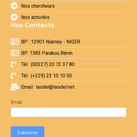
Nos chercheurs
Nos activités
Nos Contacts
BP : 12901 Niamey - NIGER
BP: 1383 Parakou Bénin
Tél : (00227) 20 72 37 80
Tél : (+229) 23 10 10 50
Email : lasdel@lasdel.net
Newsletter
Email
S'abonner