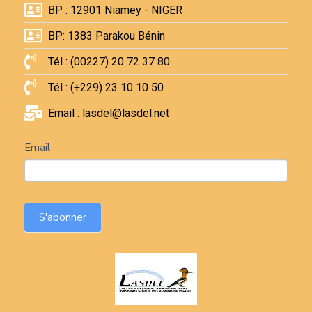
BP : 12901 Niamey - NIGER
BP: 1383 Parakou Bénin
Tél : (00227) 20 72 37 80
Tél : (+229) 23 10 10 50
Email : lasdel@lasdel.net
Newsletter
Email
S'abonner