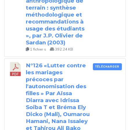
anthropologique de
terrain : synthèse
méthodologique et
recommandations à
usage des étudiants
», par J.P. Olivier de
Sardan (2003)
1 fichier·s
392.24 KB
N°126 «Lutter contre
TÉLÉCHARGER
les mariages
précoces par
l'autonomisation des
filles » Par Aïssa
Diarra avec Idrissa
Soiba T et Bréma Ely
Dicko (Mali), Oumarou
Hamani, Nana Issaley
et Tahirou Ali Bako