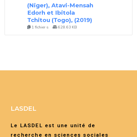
(Niger), Atavi-Mensah
Edorh et Ibitola
Tchitou (Togo), (2019)
1 fichier·s
628.63 KB
LASDEL
Le LASDEL est une unité de
recherche en sciences sociales